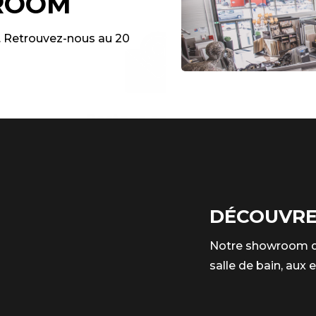
ROOM
 Retrouvez-nous au 20
Restons en contact
Recevez nos offres, nouvelles
collections, conseils et
événements. Une fois par mois.
DÉCOUVRE
Notre showroom di
salle de bain, aux 